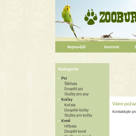
Nejnovější
Inzerenti
Kategorie
Psi
Štěňata
Dospělí psi
Služby pro psy
Kočky
Vámi požad
Koťata
Dospělé kočky
Kontaktujte p
Služby pro kočky
Koně
Hříbata
Dospělí koně