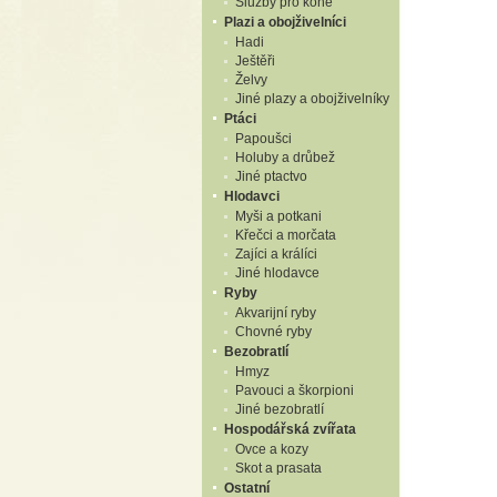
Služby pro koně
Plazi a obojživelníci
Hadi
Ještěři
Želvy
Jiné plazy a obojživelníky
Ptáci
Papoušci
Holuby a drůbež
Jiné ptactvo
Hlodavci
Myši a potkani
Křečci a morčata
Zajíci a králíci
Jiné hlodavce
Ryby
Akvarijní ryby
Chovné ryby
Bezobratlí
Hmyz
Pavouci a škorpioni
Jiné bezobratlí
Hospodářská zvířata
Ovce a kozy
Skot a prasata
Ostatní