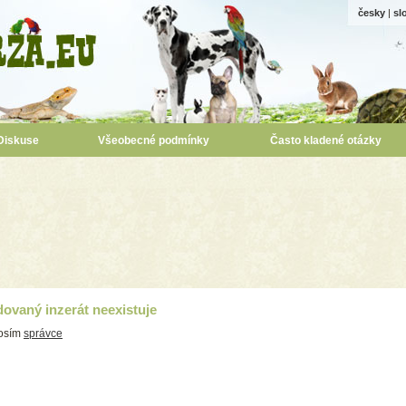
česky
|
sl
Diskuse
Všeobecné podmínky
Často kladené otázky
ovaný inzerát neexistuje
rosím
správce