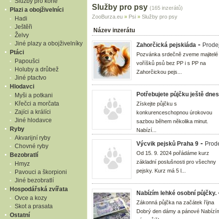
Služby pro koně
Služby pro psy
(165 inzerátů)
Plazi a obojživelníci
ZooBurza.eu
»
Psi
»
Služby pro psy
Hadi
Ještěři
Název inzerátu
Želvy
Jiné plazy a obojživelníky
-
Zahorčická pejskiáda
Prode
Ptáci
Pozvánka srdečně zveme majitelé
Papoušci
voříšků psů bez PP i s PP na
Holuby a drůbež
Zahorčickou pejs...
Jiné ptactvo
Hlodavci
Potřebujete půjčku ještě dne
Myši a potkani
Křečci a morčata
Získejte půjčku s
Zajíci a králíci
konkurenceschopnou úrokovou
Jiné hlodavce
sazbou během několika minut.
Ryby
Nabízí...
Akvarijní ryby
-
Výcvik pejsků Praha 9
Prod
Chovné ryby
Od 15. 9. 2024 pořádáme kurz
Bezobratlí
základní poslušnosti pro všechny
Hmyz
pejsky. Kurz má 5 l...
Pavouci a škorpioni
Jiné bezobratlí
Hospodářská zvířata
Nabízím lehké osobní půjčky.
Ovce a kozy
Zákonná půjčka na začátek října
Skot a prasata
Dobrý den dámy a pánové Nabízí
Ostatní