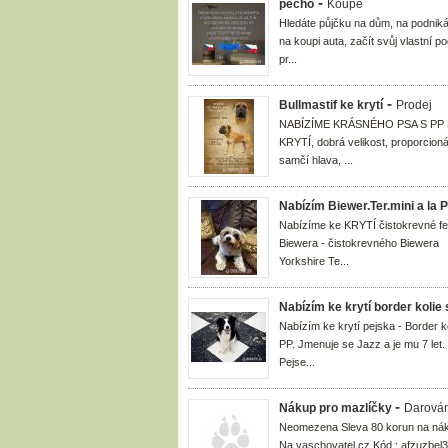
-
pecho
Koupě
Hledáte půjčku na dům, na podniká
na koupi auta, začít svůj vlastní p
pr...
-
Bullmastif ke krytí
Prodej
NABÍZÍME KRÁSNÉHO PSA S PP
KRYTÍ, dobrá velikost, proporcioná
samčí hlava, ...
Nabízím Biewer.Ter.mini a la 
Nabízíme ke KRYTÍ čistokrevné f
Biewera - čistokrevného Biewera
Yorkshire Te...
Nabízím ke krytí border kolie
Nabízím ke krytí pejska - Border ko
PP. Jmenuje se Jazz a je mu 7 let.
Pejse...
-
Nákup pro mazlíčky
Darován
Neomezena Sleva 80 korun na ná
Na vaschovatel.cz Kód : afzuzbel