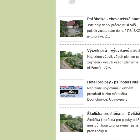
Psí školka - chovatelská stan
Jste celý den v práci? Musí Váš
pejsek zůstat sám doma? PSÍ ŠK
je to pravé. Z...
Výcvik psů – výcvikové střed
Nabízíme výcvik všech plemen ps
zejména - výcvik všech plemen a
kříženců - výcv...
Hotel pro psy - psí hotel Hote
Nabízíme ubytování v klidném
prostředí blízko městečka
Dobřichovice. Ubytování v ...
Školička pro štěňata – Cvičiš
Školička je určena pro pejsky od 3
měsíců. Jsou tu připraveny různé
prolézačky a ...