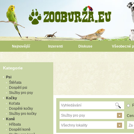
Nejnovější
Inzerenti
Diskuse
Všeobecné 
Kategorie
Psi
Štěňata
Dospělí psi
Služby pro psy
Kočky
Koťata
P
Dospělé kočky
Služby pro kočky
Služby pro psy
Cen
Koně
Hříbata
Všechny lokality
Za
Dospělí koně