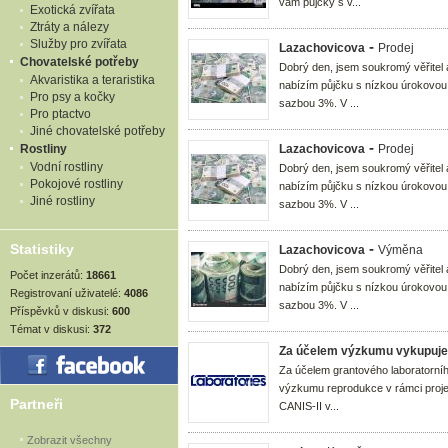
vám půjčky s v...
Exotická zvířata
Ztráty a nálezy
Služby pro zvířata
-
Lazachovicova
Prodej
Chovatelské potřeby
Dobrý den, jsem soukromý věřitel 
Akvaristika a teraristika
nabízím půjčku s nízkou úrokovou
Pro psy a kočky
sazbou 3%. V ...
Pro ptactvo
Jiné chovatelské potřeby
-
Rostliny
Lazachovicova
Prodej
Vodní rostliny
Dobrý den, jsem soukromý věřitel 
Pokojové rostliny
nabízím půjčku s nízkou úrokovou
Jiné rostliny
sazbou 3%. V ...
-
Statistiky
Lazachovicova
Výměna
Dobrý den, jsem soukromý věřitel 
Počet inzerátů:
18661
nabízím půjčku s nízkou úrokovou
Registrovaní uživatelé:
4086
sazbou 3%. V ...
Příspěvků v diskusi:
600
Témat v diskusi:
372
Za účelem výzkumu vykupuje
Za účelem grantového laboratorní
výzkumu reprodukce v rámci proj
Partneři
CANIS-II v...
Zobrazit všechny