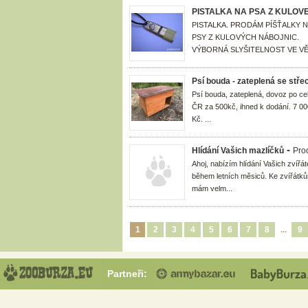
PISTALKA NA PSA Z KULOV
PISTALKA. PRODÁM PÍŠŤALKY N
PSY Z KULOVÝCH NÁBOJNIC.
VÝBORNÁ SLYŠITELNOST VE VĚT
Psí bouda - zateplená se stř
Psí bouda, zateplená, dovoz po ce
ČR za 500kč, ihned k dodání. 7 00
Kč. ...
-
Hlídání Vašich mazlíčků
Pro
Ahoj, nabízím hlídání Vašich zvířá
během letních měsiců. Ke zvířátk
mám velm...
1
2
3
4
5
6
7
8
9
...
Partneři: